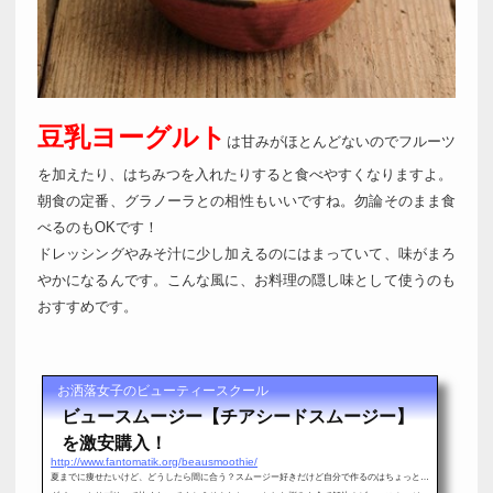
豆乳ヨーグルト
は甘みがほとんどないのでフルーツ
を加えたり、はちみつを入れたりすると食べやすくなりますよ。
朝食の定番、グラノーラとの相性もいいですね。勿論そのまま食
べるのもOKです！
ドレッシングやみそ汁に少し加えるのにはまっていて、味がまろ
やかになるんです。こんな風に、お料理の隠し味として使うのも
おすすめです。
お洒落女子のビューティースクール
ビュースムージー【チアシードスムージー】
を激安購入！
http://www.fantomatik.org/beausmoothie/
夏までに痩せたいけど、どうしたら間に合う？スムージー好きだけど自分で作るのはちょっと…