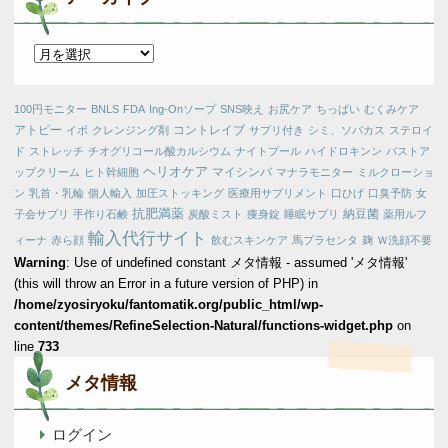
ア
ー
カ
100円モニター
BNLS
FDA
Ing-Onソープ
SNS映え
お尻ケア
ちっぱい
むくみケア
イ
アトピー
コントレイブ
イボ
クレンジング剤
サプリ付き
シミ、ソバカス
ステロイ
ブ
ド
ストレッチ
チオグリコール酸カルシウム
ナイトプール
ハイドロキンン
バストア
ヘリオケア
マイシンバ
ップクリーム
ヒト幹細胞
マナラモニター
ミルクローショ
ン
乳首・乳輪
個人輸入
加圧ストッキング
医療用サプリメント
口ひげ
口臭予防
女
抗肥満薬
納豆菌
子会サプリ
手作り石鹸
炭酸ミスト
痩身錠
睡眠サプリ
薬用ルフ
輸入代行サイト
ィーナ
赤ら顔
飲むスキンケア
馬プラセンタ
麹
Ｗ洗顔不要
Warning
: Use of undefined constant メタ情報 - assumed 'メタ情報'
(this will throw an Error in a future version of PHP) in
/home/zyosiryoku/fantomatik.org/public_html/wp-
content/themes/RefineSelection-Natural/functions-widget.php
on
line
733
メタ情報
ログイン