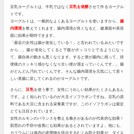
豆乳ヨーグルトは、牛乳ではなく
豆乳を発酵
させて作るヨーグル
トです。
ヨーグルトは、一般的なよくあるヨーグルトを使いますから、
腸
内環境
を整えてくれます。腸内環境が良くなると、健康面や美容
面に効果が期待できます。
「最近の女性は腸が老化している！」と言われているみたいです
から…。腸が老化してくると下腹がポッコリとでるようになっ
て、腸自体の動きも悪くなります。すると便が腸内に残って、排
便後のスッキリ感がなくなり古い便が溜まっていくんです…。腸
がどんどん汚れていくんです。そんな腸内環境を元気にして若々
しい美腸に戻してくれるのがヨーグルトです。
さらに、
豆乳
を使う事で、女性にうれしい効果がたくさんあるん
です。よく知られているのが大豆イソフラボンですね。豆乳の原
料である大豆に含まれる栄養素ですが、このイソフラボンは最近
とても注目されています。
女性ホルモンのバランスを整える働きがあるのが代表的な効果！
肌荒れの予防や改善にも効果があるとされていますよ。他にも、
カリウムには体内の老廃物を排出するむくみ防止効果が、ダイエ