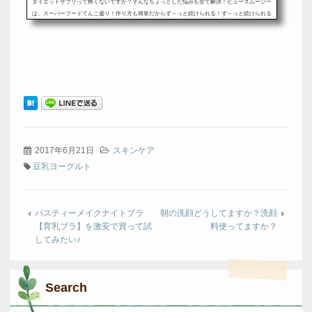
ダイエットサプリって怖くないですか？そんなちょっとした悩みも全て解決！ビュースムージー
は、スーパーフードてんこ盛り！作り方も簡単だからず～っと続けられる！ず～っと続けられる
からグングンスリムに！⇒ビュースムージーはこちらビュースムージーを激安で手に入れるに
は？今ネットや雑誌で話題沸騰中のビュースムージーを最安値で入手するにはどうしたら良いの
でしょうか？まず、近所の薬局やドラッグストアで買えないかどうか調査して...
2017年6月21日
スキンケア
豆乳ヨーグルト
バスティーメイクナイトブラ
朝の洗顔どうしてますか？洗顔
【育乳ブラ】を激安で買って試
料使ってますか？
してみたい♪
Search