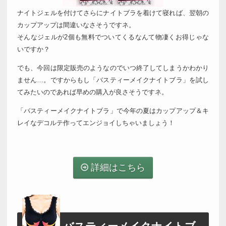
ナイトジェルを付けてさらにナイトブラを着けて寝れば、翌朝の
カップアップは間違いなさそうですネ。
そんなジェルが2個も無料でついてくるなんて物凄くお得じゃな
いですか？
でも、今回は限定販売のようなのでいつ終了してしまうかわかり
ません…。ですからもし「バスティーメイクナイトブラ」を試し
てみたいのであれば早めの購入が良さそうですネ。
「バスティーメイクナイトブラ」で今年の夏はカップアップ＆キ
レイなデコルテ作ってエンジョイしちゃいましょう！
詳細はこちら