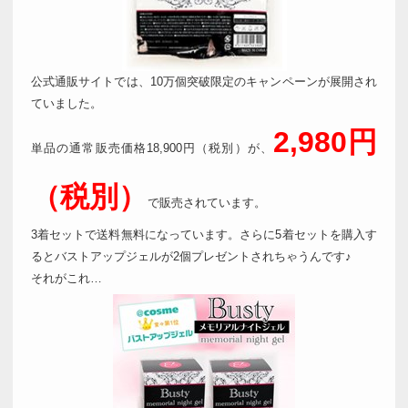
公式通販サイトでは、10万個突破限定のキャンペーンが展開され
ていました。
2,980円
単品の通常販売価格18,900円（税別）が、
（税別）
で販売されています。
3着セットで送料無料になっています。さらに5着セットを購入す
るとバストアップジェルが2個プレゼントされちゃうんです♪
それがこれ…