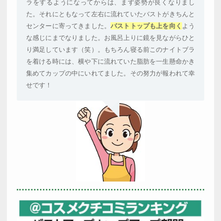
ラをするようになってからは、まず姿勢が良くなりまし
た。それにともなって左右に流れていたバストがきちんと
センターに寄ってきました。
バストトップも上を向く
よう
な感じにまでなりました。お風呂上りに鏡を見ながらひと
り満足しています（笑）。もちろん寝る前このナイトブラ
を着ける時には、横や下に流れていた脂肪を一生懸命かき
集めてカップの中にいれてました。その努力が報われて幸
せです！