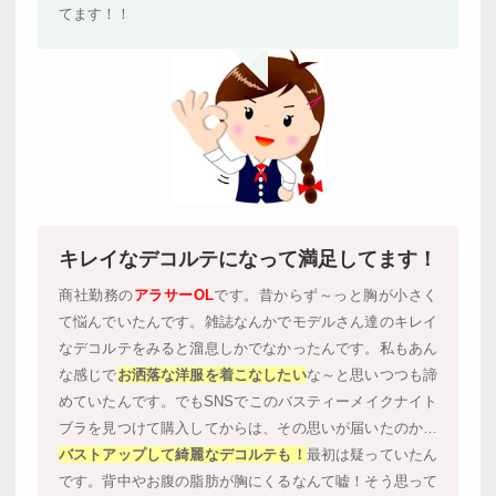
てます！！
キレイなデコルテになって満足してます！
商社勤務の
アラサーOL
です。昔からず～っと胸が小さく
て悩んでいたんです。雑誌なんかでモデルさん達のキレイ
なデコルテをみると溜息しかでなかったんです。私もあん
な感じで
お洒落な洋服を着こなしたい
な～と思いつつも諦
めていたんです。でもSNSでこのバスティーメイクナイト
ブラを見つけて購入してからは、その思いが届いたのか…
バストアップして綺麗なデコルテも！
最初は疑っていたん
です。背中やお腹の脂肪が胸にくるなんて嘘！そう思って