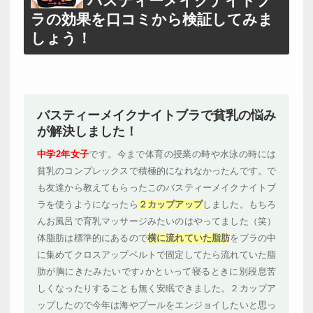
バスティーメイクナイトブ
ラの効果を口コミから検証してみま
しょう！
バスティーメイクナイトブラで貧乳の悩み
が解決しました！
中学2年女子
です。今まで体育の授業の時や水泳の時には
貧乳のコンプレックスで積極的になれなかったんです。で
も友達から教えてもらったこのバスティーメイクナイトブ
ラを使うようになったら
２カップアップ
しました。もちろ
んお風呂で育乳マッサージみたいのはやってました（笑）
体脂肪は標準的にあるので
横に流れていた脂肪
をブラの中
に集めてクロスアップベルトで固定してたら流れていた脂
肪が胸にきたみたいです♪かといって寝るときに別段息苦
しくなったりすることも無く安眠できました。２カップア
ップしたので今年は海やプールをエンジョイしたいと思っ