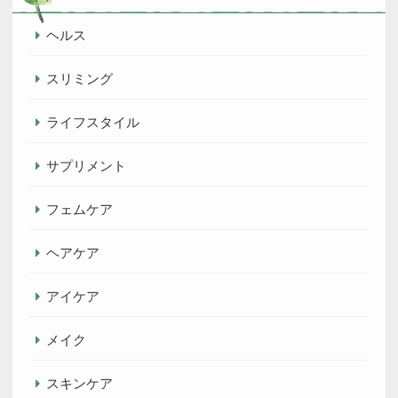
ヘルス
スリミング
ライフスタイル
サプリメント
フェムケア
ヘアケア
アイケア
メイク
スキンケア