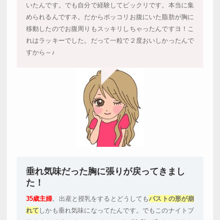
いたんです。でも自分で経験してビックリです。本当に集
められるんですネ。だからポッコリお腹にいた脂肪が胸に
移動したのでお腹周りもスッキリしちゃったんですヨ！こ
れはラッキーでした。だって一粒で２度おいしかったんで
すから～♪
垂れ気味だった胸に張りが戻ってきまし
た！
35歳主婦
。出産と授乳をするとどうしても
バストの形が崩
れて
しかも垂れ気味になってたんです。でもこのナイトブ