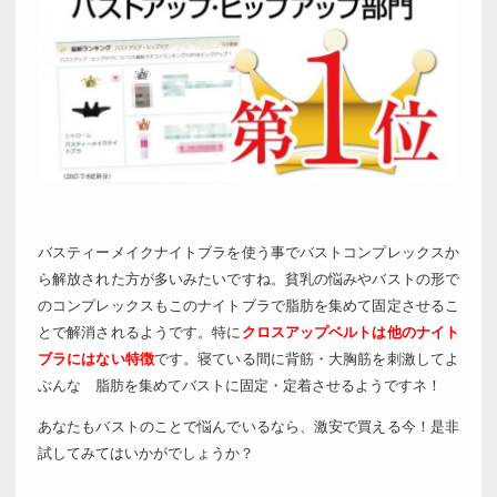
バスティーメイクナイトブラを使う事でバストコンプレックスか
ら解放された方が多いみたいですね。貧乳の悩みやバストの形で
のコンプレックスもこのナイトブラで脂肪を集めて固定させるこ
とで解消されるようです。特に
クロスアップベルトは他のナイト
ブラにはない特徴
です。寝ている間に背筋・大胸筋を刺激してよ
ぶんな 脂肪を集めてバストに固定・定着させるようですネ！
あなたもバストのことで悩んでいるなら、激安で買える今！是非
試してみてはいかがでしょうか？