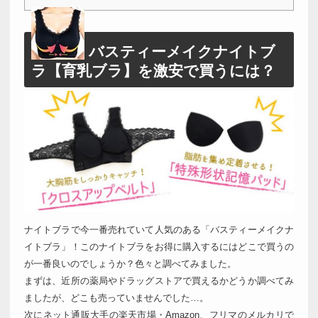
バスティーメイクナイトブ
ラ【育乳ブラ】を激安で買うには？
ナイトブラで今一番売れていて人気のある「バスティーメイクナ
イトブラ」！このナイトブラをお得に購入するにはどこで買うの
が一番良いのでしょうか？色々と調べてみました。
まずは、近所の薬局やドラッグストアで買えるかどうか調べてみ
ましたが、どこも売っていませんでした…。
次にネット通販大手の楽天市場・Amazon、フリマのメルカリで