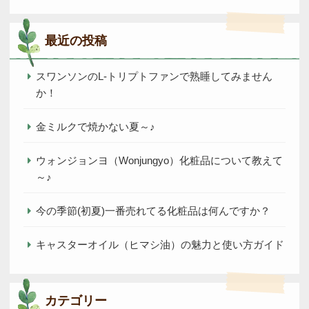
最近の投稿
スワンソンのL-トリプトファンで熟睡してみません
か！
金ミルクで焼かない夏～♪
ウォンジョンヨ（Wonjungyo）化粧品について教えて
～♪
今の季節(初夏)一番売れてる化粧品は何んですか？
キャスターオイル（ヒマシ油）の魅力と使い方ガイド
カテゴリー