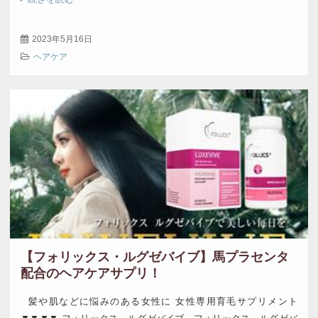
性のフケカユミと育毛について &nbsp […]
2023年5月16日
ヘアケア
【フォリックス・ルグゼバイブ】馬プラセンタ
配合のヘアケアサプリ！
髪や肌などに悩みのある女性に 女性専用育毛サプリメント