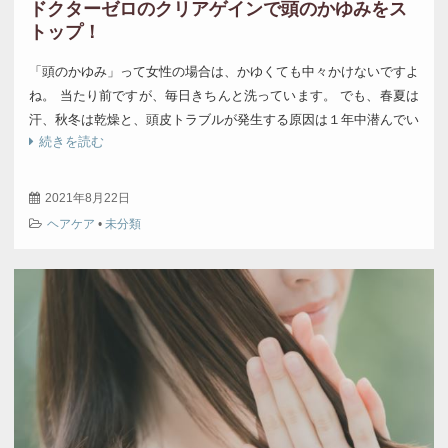
ドクターゼロのクリアゲインで頭のかゆみをス
トップ！
「頭のかゆみ」って女性の場合は、かゆくても中々かけないですよ
ね。 当たり前ですが、毎日きちんと洗っています。 でも、春夏は
汗、秋冬は乾燥と、頭皮トラブルが発生する原因は１年中潜んでい
続きを読む
るんです。 頭がかゆい原因ってなに？ […]
2021年8月22日
ヘアケア
•
未分類