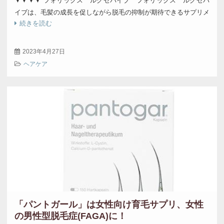
▼▼▼▼ フォリックス ルグゼバイブ フォリックス ルグゼバ
イブは、毛髪の成長を促しながら脱毛の抑制が期待できるサプリメ
続きを読む
ントです。 ルグ […]
2023年4月27日
ヘアケア
「パントガール」は女性向け育毛サプリ、女性
の男性型脱毛症(FAGA)に！