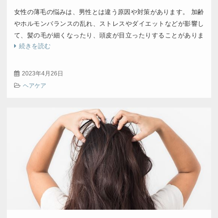
女性の薄毛の悩みは、男性とは違う原因や対策があります。 加齢
やホルモンバランスの乱れ、ストレスやダイエットなどが影響し
て、髪の毛が細くなったり、頭皮が目立ったりすることがありま
続きを読む
す。 そんなときは、食生活や睡眠を見直したり […]
2023年4月26日
ヘアケア