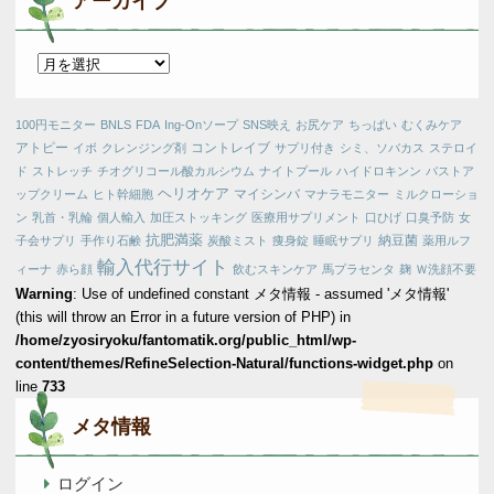
アーカイブ
ア
ー
カ
100円モニター
BNLS
FDA
Ing-Onソープ
SNS映え
お尻ケア
ちっぱい
むくみケア
イ
アトピー
コントレイブ
イボ
クレンジング剤
サプリ付き
シミ、ソバカス
ステロイ
ブ
ド
ストレッチ
チオグリコール酸カルシウム
ナイトプール
ハイドロキンン
バストア
ヘリオケア
マイシンバ
ップクリーム
ヒト幹細胞
マナラモニター
ミルクローショ
ン
乳首・乳輪
個人輸入
加圧ストッキング
医療用サプリメント
口ひげ
口臭予防
女
抗肥満薬
納豆菌
子会サプリ
手作り石鹸
炭酸ミスト
痩身錠
睡眠サプリ
薬用ルフ
輸入代行サイト
ィーナ
赤ら顔
飲むスキンケア
馬プラセンタ
麹
Ｗ洗顔不要
Warning
: Use of undefined constant メタ情報 - assumed 'メタ情報'
(this will throw an Error in a future version of PHP) in
/home/zyosiryoku/fantomatik.org/public_html/wp-
content/themes/RefineSelection-Natural/functions-widget.php
on
line
733
メタ情報
ログイン