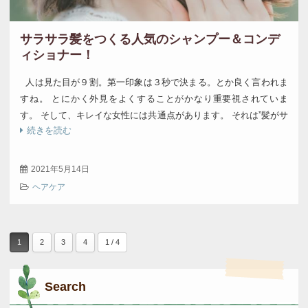
サラサラ髪をつくる人気のシャンプー＆コンデ
ィショナー！
人は見た目が９割。第一印象は３秒で決まる。とか良く言われま
すね。 とにかく外見をよくすることがかなり重要視されていま
す。 そして、キレイな女性には共通点があります。 それは”髪がサ
続きを読む
ラサラで美しい”こと。 き […]
2021年5月14日
ヘアケア
1
2
3
4
1 / 4
Search