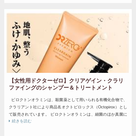
【女性用ドクターゼロ】クリアゲイン・クラリ
ファイングのシャンプー＆トリートメント
ピロクトンオラミンは、殺菌薬として用いられる有機化合物で、
クラリアント社により商品名オクトピロックス（Octopirox）とし
て販売されています。 ピロクトンオラミンは、細菌のほか真菌に
続きを読む
対する効果も高いため […]