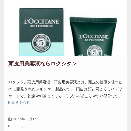
頭皮用美容液ならロクシタン
ロクシタン頭皮用美容液 頭皮用美容液とは、頭皮の健康を保つた
めに開発されたスキンケア製品です。 頭皮は顔と同じくらいデリ
ケートで、乾燥や刺激によってトラブルが起こりやすい部分です。
続きを読む
頭皮用美容液は、頭皮の水 […]
2023年11月15日
ヘアケア