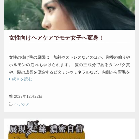
女性向けヘアケアでモテ女子へ変身！
女性の抜け毛の原因は、加齢やストレスなどのほか、栄養の偏りや
ホルモンの崩れも挙げられます。 髪の主成分であるタンパク質
や、髪の成長を促進するビタミンやミネラルなど、内側から育毛を
続きを読む
サポートする栄養素を積極的に摂りましょう。 […]
2023年12月22日
ヘアケア