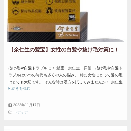
【余仁生の髪宝】女性の白髪や抜け毛対策に！
抜け毛や白髪トラブルに！ 髮宝［余仁生］詳細 抜け毛や白髪ト
ラブルはいつの時代も多くの人の悩み。 特に女性にとって髪の毛
はとても大切です。 そんな時は漢方を試してみませんか！ 余仁生
続きを読む
の天然成分が抜け毛や白髪 […]
2023年11月17日
ヘアケア