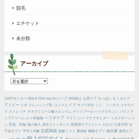
脱毛
エチケット
未分類
アーカイブ
ア
ー
カ
100円モニター
BNLS
FDA
Ing-Onソープ
SNS映え
お尻ケア
ちっぱい
むくみケア
イ
アトピー
コントレイブ
イボ
クレンジング剤
サプリ付き
シミ、ソバカス
ステロイ
ブ
ド
ストレッチ
チオグリコール酸カルシウム
ナイトプール
ハイドロキンン
バストア
ヘリオケア
マイシンバ
ップクリーム
ヒト幹細胞
マナラモニター
ミルクローショ
ン
乳首・乳輪
個人輸入
加圧ストッキング
医療用サプリメント
口ひげ
口臭予防
女
抗肥満薬
納豆菌
子会サプリ
手作り石鹸
炭酸ミスト
痩身錠
睡眠サプリ
薬用ルフ
輸入代行サイト
ィーナ
赤ら顔
飲むスキンケア
馬プラセンタ
麹
Ｗ洗顔不要