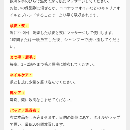
数滴を手のひらで温めてから肌にマッサージしてください。
お使いの保湿剤に混ぜるか、ココナッツオイルなどのキャリアオ
イルとブレンドすることで、より早く吸収されます。
頭皮・髪：
週に2～3回、乾燥した頭皮と髪にマッサージして使用します。
1時間または一晩放置した後、シャンプーで洗い流してくださ
い。
まつ毛・眉毛：
毎晩、1～2滴をまつ毛と眉毛に塗布してください。
ネイルケア：
爪と甘皮に少量を擦り込んでください。
髭ケア：
毎晩、髭に数滴なじませてください。
パック／温湿布：
布に本品をしみ込ませます。目的の部位にあて、タオルやラップ
で覆い、最低30分間放置します。