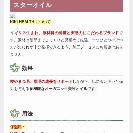
スターオイル
KIKI HEALTH について
イギリス生まれ、原材料の純度と実感力にこだわるブランド
で
す。素材は細部までじっくりと見極めて厳選、一つひとつの持つ
力が失われず十分発揮できるよう、加工プロセスにも妥協はあり
ません。
効果
髪やまつ毛、眉毛の成長をサポート
しながら、肌に深い潤いと弾
力を与える
多機能なオーガニック美容オイル
です。
用法
保湿用：