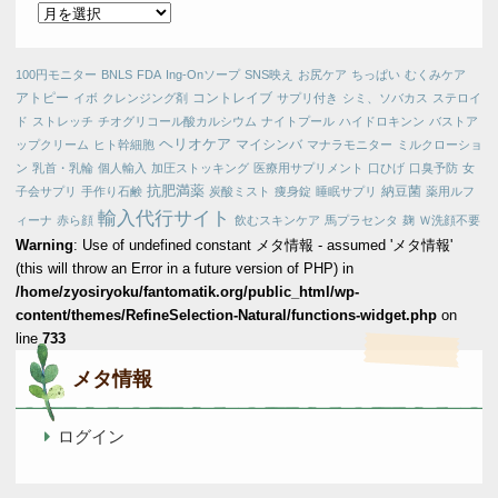
ア
ー
カ
100円モニター
BNLS
FDA
Ing-Onソープ
SNS映え
お尻ケア
ちっぱい
むくみケア
イ
アトピー
コントレイブ
イボ
クレンジング剤
サプリ付き
シミ、ソバカス
ステロイ
ブ
ド
ストレッチ
チオグリコール酸カルシウム
ナイトプール
ハイドロキンン
バストア
ヘリオケア
マイシンバ
ップクリーム
ヒト幹細胞
マナラモニター
ミルクローショ
ン
乳首・乳輪
個人輸入
加圧ストッキング
医療用サプリメント
口ひげ
口臭予防
女
抗肥満薬
納豆菌
子会サプリ
手作り石鹸
炭酸ミスト
痩身錠
睡眠サプリ
薬用ルフ
輸入代行サイト
ィーナ
赤ら顔
飲むスキンケア
馬プラセンタ
麹
Ｗ洗顔不要
Warning
: Use of undefined constant メタ情報 - assumed 'メタ情報'
(this will throw an Error in a future version of PHP) in
/home/zyosiryoku/fantomatik.org/public_html/wp-
content/themes/RefineSelection-Natural/functions-widget.php
on
line
733
メタ情報
ログイン