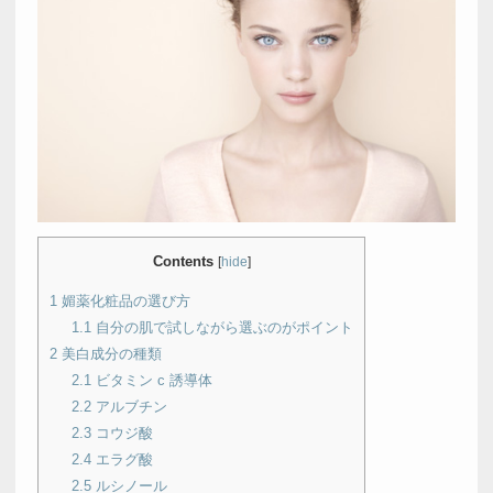
Contents
[
hide
]
1
媚薬化粧品の選び方
1.1
自分の肌で試しながら選ぶのがポイント
2
美白成分の種類
2.1
ビタミン c 誘導体
2.2
アルブチン
2.3
コウジ酸
2.4
エラグ酸
2.5
ルシノール