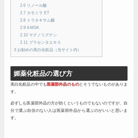
2.6
リノール酸
2.7
カモミラ ET
2.8
トラネキサム酸
2.9
4-MSK
2.10
マグノリグナン
2.11
プラセンタエキス
3
お勧めの美白化粧品（当サイト内）
媚薬化粧品の選び方
美白化粧品の中でも
医薬部外品のもの
とそうでないものがありま
す。
必ずしも医薬部外品の方が効くというものでもないのですが、自
分で選ぶ自信のない人は医薬部外品から選ぶのがいいと思いま
す。