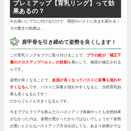
プレミアップ【育乳リング】って効
果あるの？
今お使いにブラに付けるだけで、理想のバストに生まれ変わる！
その驚きの効果は…
肩甲骨を引き締めて姿勢を良くします！
この育乳リングをブラに取り付けることで、
ブラの紐が「補正下
着のクロスアップベルト」の役割
を果たして、猫背が矯正される
んです。
姿勢が良くなることで、
血流が良くなってバストに栄養も流れや
すくなる
んです。バストに栄養が流れやすくなると…当然育乳効
果も高くなるんです！
だからぐんぐん大きくなるんです。
今までプエラリアを飲んだりバストアップ体操やっても全然効果
がなかったのは、姿勢が悪かったからではないでしょうか？姿勢
が悪いとどんなバストアップ方法を試しても、あまり効果がでな