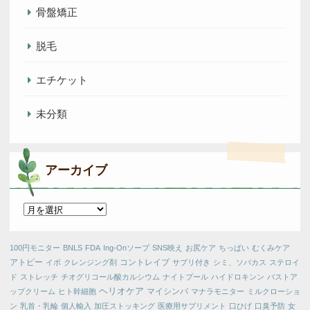
骨盤矯正
脱毛
エチケット
未分類
アーカイブ
ア
ー
カ
100円モニター
BNLS
FDA
Ing-Onソープ
SNS映え
お尻ケア
ちっぱい
むくみケア
イ
アトピー
コントレイブ
イボ
クレンジング剤
サプリ付き
シミ、ソバカス
ステロイ
ブ
ド
ストレッチ
チオグリコール酸カルシウム
ナイトプール
ハイドロキンン
バストア
ヘリオケア
マイシンバ
ップクリーム
ヒト幹細胞
マナラモニター
ミルクローショ
ン
乳首・乳輪
個人輸入
加圧ストッキング
医療用サプリメント
口ひげ
口臭予防
女