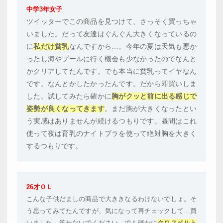
中学3年女子
ツイッターでこの商品を見つけて、さっそく買っちゃ
いました。だって友達はぐんぐん大きくなっているの
に
私だけ貧乳
なんですから…。今年の夏は天気も悪か
ったし海やプールに行く機会も少なかったのでなんと
かクリアしてたんです。でも本当に貧乳ってイヤなん
です。なんとかしたかったんです。だから即買いしま
した。試してみたら確かに
胸がクッと前に出る感じで
姿勢が良くなってきます
。まだ胸が大きくなったとい
う実感はありませんが続けるつもりです。昼間はこれ
使って夜は育乳のナイトブラを使って絶対胸を大きく
するつもりです。
26才ＯＬ
こんな子供だましの商品で大ききなるわけないでしょ。そ
う思ってみてたんですが、気になって再チェックして…買
いました。笑わないでください。でも確かに
クロスベルト