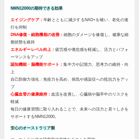
NMN12000の期待できる効果
エイジングケア：
年齢とともに減少するNAD+を補い、老化の進
行を抑制
DNA修復・細胞機能の改善：
細胞のダメージを修復し、健康な細
胞状態を維持
エネルギーレベル向上：
疲労感や倦怠感を軽減し、活力とパフォ
ーマンスをアップ
認知機能・脳機能サポート：
集中力や記憶力、思考力の維持・向
上
自己防御力強化：免疫力を高め、病気や感染症への抵抗力をアッ
プ
心臓血管の健康維持：
血流を改善し、心臓病や脳卒中のリスクを
軽減
毎日の健康習慣に取り入れることで、未来への活力と若々しさを
サポートするNMN12000。
安心のオーストラリア製