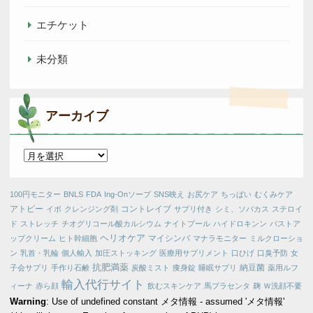
エチケット
未分類
アーカイブ
ア
ー
カ
100円モニター
BNLS
FDA
Ing-Onソープ
SNS映え
お尻ケア
ちっぱい
むくみケア
イ
アトピー
コントレイブ
イボ
クレンジング剤
サプリ付き
シミ、ソバカス
ステロイ
ブ
ド
ストレッチ
チオグリコール酸カルシウム
ナイトプール
ハイドロキンン
バストア
ヘリオケア
マイシンバ
ップクリーム
ヒト幹細胞
マナラモニター
ミルクローショ
ン
乳首・乳輪
個人輸入
加圧ストッキング
医療用サプリメント
口ひげ
口臭予防
女
抗肥満薬
納豆菌
子会サプリ
手作り石鹸
炭酸ミスト
痩身錠
睡眠サプリ
薬用ルフ
輸入代行サイト
ィーナ
赤ら顔
飲むスキンケア
馬プラセンタ
麹
Ｗ洗顔不要
Warning
: Use of undefined constant メタ情報 - assumed 'メタ情報'