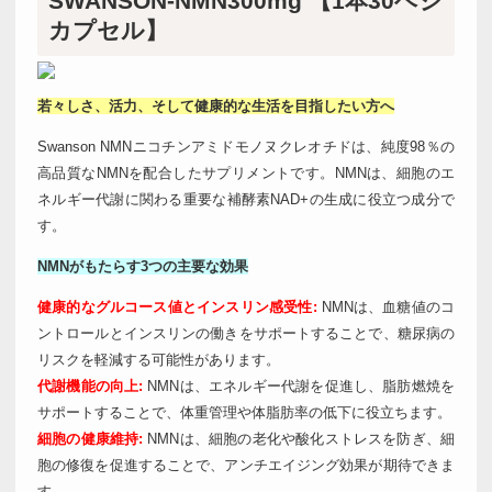
SWANSON-NMN300mg 【1本30ベジ
カプセル】
若々しさ、活力、そして健康的な生活を目指したい方へ
Swanson NMNニコチンアミドモノヌクレオチドは、純度98％の
高品質なNMNを配合したサプリメントです。NMNは、細胞のエ
ネルギー代謝に関わる重要な補酵素NAD+の生成に役立つ成分で
す。
NMNがもたらす3つの主要な効果
健康的なグルコース値とインスリン感受性:
NMNは、血糖値のコ
ントロールとインスリンの働きをサポートすることで、糖尿病の
リスクを軽減する可能性があります。
代謝機能の向上:
NMNは、エネルギー代謝を促進し、脂肪燃焼を
サポートすることで、体重管理や体脂肪率の低下に役立ちます。
細胞の健康維持:
NMNは、細胞の老化や酸化ストレスを防ぎ、細
胞の修復を促進することで、アンチエイジング効果が期待できま
す。