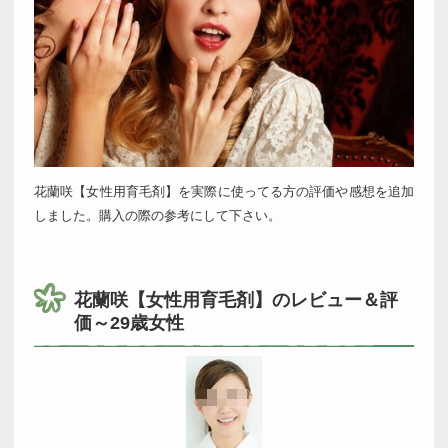
花蘭咲【女性用育毛剤】を実際に使ってる方の評価や感想を追加
しました。購入の際の参考にして下さい。
花蘭咲【女性用育毛剤】のレビュー＆評
価～29歳女性