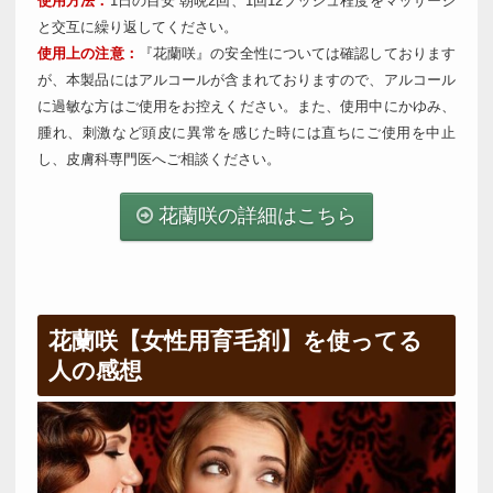
使用方法：
1日の目安 朝晩2回、1回12プッシュ程度をマッサージ
と交互に繰り返してください。
使用上の注意：
『花蘭咲』の安全性については確認しております
が、本製品にはアルコールが含まれておりますので、アルコール
に過敏な方はご使用をお控えください。また、使用中にかゆみ、
腫れ、刺激など頭皮に異常を感じた時には直ちにご使用を中止
し、皮膚科専門医へご相談ください。
花蘭咲の詳細はこちら
花蘭咲【女性用育毛剤】を使ってる
人の感想