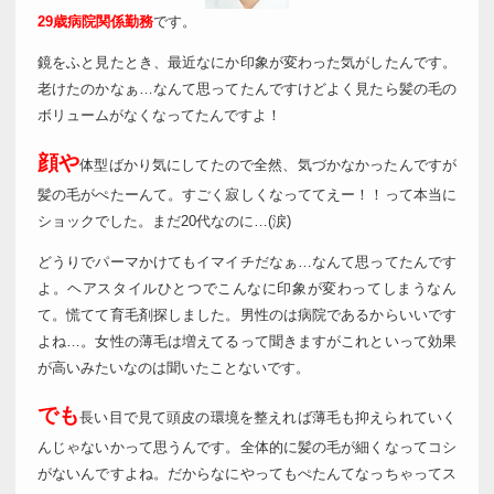
29歳病院関係勤務
です。
鏡をふと見たとき、最近なにか印象が変わった気がしたんです。
老けたのかなぁ…なんて思ってたんですけどよく見たら髪の毛の
ボリュームがなくなってたんですよ！
顔や
体型ばかり気にしてたので全然、気づかなかったんですが
髪の毛がぺたーんて。すごく寂しくなっててえー！！って本当に
ショックでした。まだ20代なのに…(涙)
どうりでパーマかけてもイマイチだなぁ…なんて思ってたんです
よ。ヘアスタイルひとつでこんなに印象が変わってしまうなん
て。慌てて育毛剤探しました。男性のは病院であるからいいです
よね…。女性の薄毛は増えてるって聞きますがこれといって効果
が高いみたいなのは聞いたことないです。
でも
長い目で見て頭皮の環境を整えれば薄毛も抑えられていく
んじゃないかって思うんです。全体的に髪の毛が細くなってコシ
がないんですよね。だからなにやってもぺたんてなっちゃってス