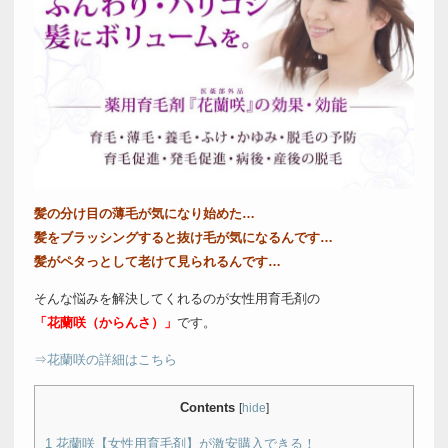
髪の分け目の薄毛が気になり始めた…
髪をブラッシングすると抜け毛が気になるんです…
髪がペタっとして老けて見られるんです…
そんな悩みを解決してくれるのが女性用育毛剤の
「花蘭咲（からんさ）」
です。
⇒花蘭咲の詳細はこちら
Contents
[
hide
]
1
花蘭咲【女性用育毛剤】が激安購入できる！