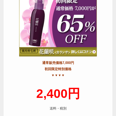
通常販売価格7,000円
初回限定特別価格
▼▼▼▼
2,400円
送料・税別