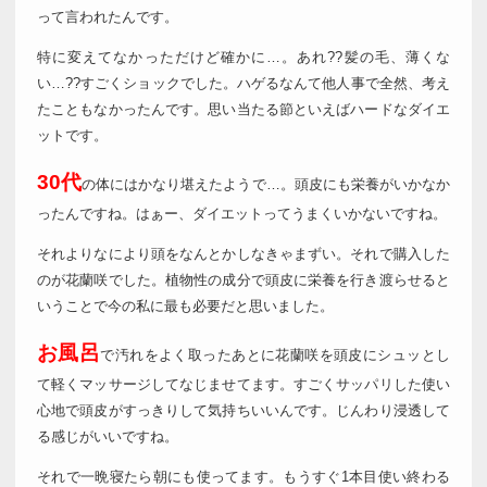
って言われたんです。
特に変えてなかっただけど確かに…。あれ??髪の毛、薄くな
い…??すごくショックでした。ハゲるなんて他人事で全然、考え
たこともなかったんです。思い当たる節といえばハードなダイエ
ットです。
30代
の体にはかなり堪えたようで…。頭皮にも栄養がいかなか
ったんですね。はぁー、ダイエットってうまくいかないですね。
それよりなにより頭をなんとかしなきゃまずい。それで購入した
のが花蘭咲でした。植物性の成分で頭皮に栄養を行き渡らせると
いうことで今の私に最も必要だと思いました。
お風呂
で汚れをよく取ったあとに花蘭咲を頭皮にシュッとし
て軽くマッサージしてなじませてます。すごくサッパリした使い
心地で頭皮がすっきりして気持ちいいんです。じんわり浸透して
る感じがいいですね。
それで一晩寝たら朝にも使ってます。もうすぐ1本目使い終わる