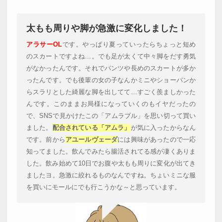
太もも周りや脚が急激に変化しました！
アラサーOL
です。やっぱり夏っていったらちょっと短め
のスカートですよね…。でも足が太くて中々脚をだす勇気
がなかったんです。それでパンツや長めのスカートが多か
ったんです。でも後輩の女の子なんかミニやショーパンか
らスラリとした綺麗な脚を出してて…すごく羨ましかった
んです。このままお局様になっていくのもイヤだったの
で、SNSで見かけたこの「アムラブル」を思い切って買い
ました。
配合されている「アムラ」
が気に入ったからなん
です。前から
アユールヴェーダ
には興味があったので一応
知ってました。飲んでみたら腸活されてる感が凄くありま
した。飲み始めて10日でお腹や太もも周りに変化が出てき
ましたヨ。急激に絞れるものなんですね。ちょいミニな服
を買いにモールにでも行こうかな～と思っています。