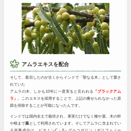
アムラエキスを配合
そして、着目したのが古くからインドで「聖なる木」として愛さ
れていた
アムラの木、しかも10年に一度実ると言われる
「ブラックアム
ラ」
。このエキスを採用することで、上記の痩せられなかった原
因を排除することが可能になったんです。
インドでは国内全土で栽培され、果実だけでなく種や葉、木の幹
や根まで
薬
として利用されています。そしてアムラに含まれてい
る栄養成分は、ビタミンC・β－グルコガリン（ポリフェノー