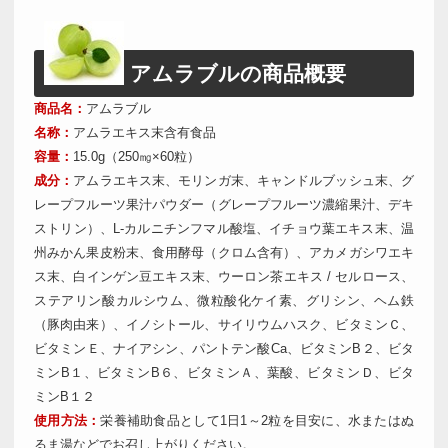
アムラブルの商品概要
商品名：
アムラブル
名称：
アムラエキス末含有食品
容量：
15.0g（250㎎×60粒）
成分：
アムラエキス末、モリンガ末、キャンドルブッシュ末、グ
レープフルーツ果汁パウダー（グレープフルーツ濃縮果汁、デキ
ストリン）、L-カルニチンフマル酸塩、イチョウ葉エキス末、温
州みかん果皮粉末、食用酵母（クロム含有）、アカメガシワエキ
ス末、白インゲン豆エキス末、ウーロン茶エキス / セルロース、
ステアリン酸カルシウム、微粒酸化ケイ素、グリシン、ヘム鉄
（豚肉由来）、イノシトール、サイリウムハスク、ビタミンＣ、
ビタミンＥ、ナイアシン、パントテン酸Ca、ビタミンB２、ビタ
ミンB１、ビタミンB６、ビタミンＡ、葉酸、ビタミンＤ、ビタ
ミンB１２
使用方法：
栄養補助食品として1日1～2粒を目安に、水またはぬ
るま湯などでお召し上がりください。