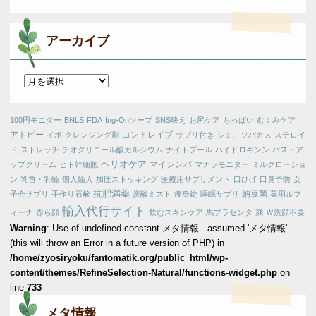
アーカイブ
ア
ー
カ
100円モニター
BNLS
FDA
Ing-Onソープ
SNS映え
お尻ケア
ちっぱい
むくみケア
イ
アトピー
コントレイブ
イボ
クレンジング剤
サプリ付き
シミ、ソバカス
ステロイ
ブ
ド
ストレッチ
チオグリコール酸カルシウム
ナイトプール
ハイドロキンン
バストア
ヘリオケア
マイシンバ
ップクリーム
ヒト幹細胞
マナラモニター
ミルクローショ
ン
乳首・乳輪
個人輸入
加圧ストッキング
医療用サプリメント
口ひげ
口臭予防
女
抗肥満薬
納豆菌
子会サプリ
手作り石鹸
炭酸ミスト
痩身錠
睡眠サプリ
薬用ルフ
輸入代行サイト
ィーナ
赤ら顔
飲むスキンケア
馬プラセンタ
麹
Ｗ洗顔不要
Warning
: Use of undefined constant メタ情報 - assumed 'メタ情報'
(this will throw an Error in a future version of PHP) in
/home/zyosiryoku/fantomatik.org/public_html/wp-
content/themes/RefineSelection-Natural/functions-widget.php
on
line
733
メタ情報