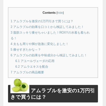
Contents
[
hide
]
1
アムラブルを激安の1万円引きで買うには？
2
アムラブルの効果を口コミから検証してみました！
3
脂肪スッキリ痩せちゃいました！ROXYの水着も着られ
る！
4
太もも周りや脚が急激に変化しました！
5
痩せすぎたかな～？
6
アムラブルの効果を中味成分から検証してみました！
6.1
アユールヴェーダの応用
6.2
アムラエキスを配合
7
アムラブルの商品概要
アムラブルを激安の1万円引
きで買うには？